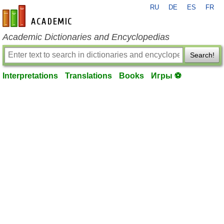
RU
DE
ES
FR
en-academic.com
Academic Dictionaries and Encyclopedias
Search!
Interpretations
Translations
Books
Игры ⚽