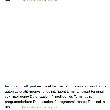
Automatikos terminų žodynas
terminal intelligent
— intelektualusis terminalas statusas T sritis
automatika atitikmenys: angl. intelligent terminal; smart terminal
vok. intelligente Datenstation, f; intelligentes Terminal, n;
programmierbare Datenstation, f; programmierbares Terminal, n
rus.… …
Automatikos terminų žodynas