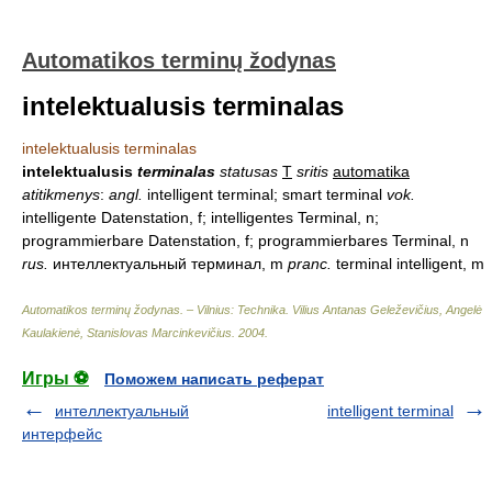
Automatikos terminų žodynas
intelektualusis terminalas
intelektualusis terminalas
intelektualusis
terminalas
statusas
T
sritis
automatika
atitikmenys
:
angl.
intelligent terminal; smart terminal
vok.
intelligente Datenstation, f; intelligentes Terminal, n;
programmierbare Datenstation, f; programmierbares Terminal, n
rus.
интеллектуальный терминал, m
pranc.
terminal intelligent, m
Automatikos terminų žodynas. – Vilnius: Technika
.
Vilius Antanas Geleževičius, Angelė
Kaulakienė, Stanislovas Marcinkevičius
.
2004
.
Игры ⚽
Поможем написать реферат
интеллектуальный
intelligent terminal
интерфейс