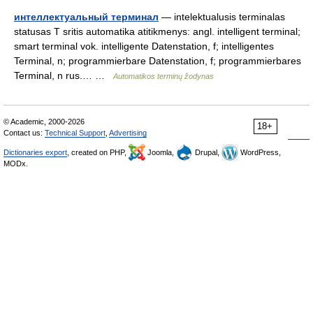
интеллектуальный терминал
— intelektualusis terminalas
statusas T sritis automatika atitikmenys: angl. intelligent terminal;
smart terminal vok. intelligente Datenstation, f; intelligentes
Terminal, n; programmierbare Datenstation, f; programmierbares
Terminal, n rus.… …
Automatikos terminų žodynas
© Academic, 2000-2026
18+
Contact us:
Technical Support
,
Advertising
Dictionaries export
, created on PHP,
Joomla,
Drupal,
WordPress,
MODx.